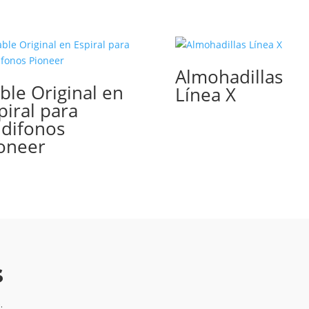
Almohadillas
ble Original en
Línea X
piral para
difonos
oneer
s
.