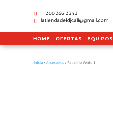
300 392 3343

latiendadeldjcali@gmail.com

HOME
OFERTAS
EQUIPOS
Inicio
/
Accesorios
/ Papelillo Venturi