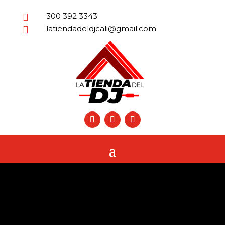
300 392 3343

latiendadeldjcali@gmail.com
