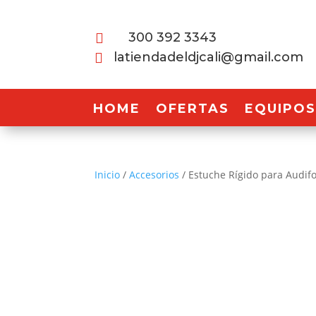
300 392 3343

latiendadeldjcali@gmail.com

HOME
OFERTAS
EQUIPOS
Inicio
/
Accesorios
/ Estuche Rígido para Audif