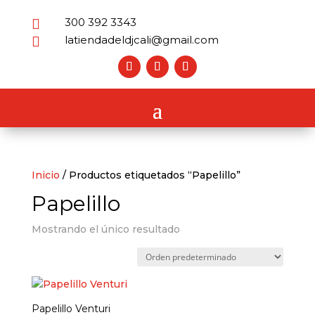
300 392 3343

latiendadeldjcali@gmail.com

Inicio
/ Productos etiquetados “Papelillo”
Papelillo
Mostrando el único resultado
Papelillo Venturi