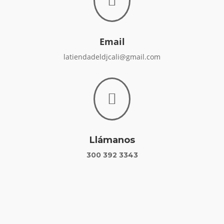

Email
latiendadeldjcali@gmail.com

Llámanos
300 392 3343