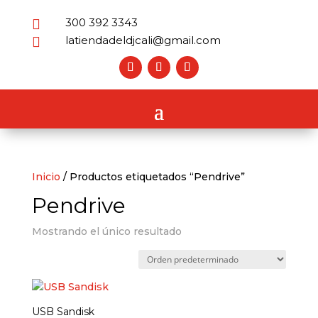
300 392 3343

latiendadeldjcali@gmail.com

Inicio
/ Productos etiquetados “Pendrive”
Pendrive
Mostrando el único resultado
USB Sandisk