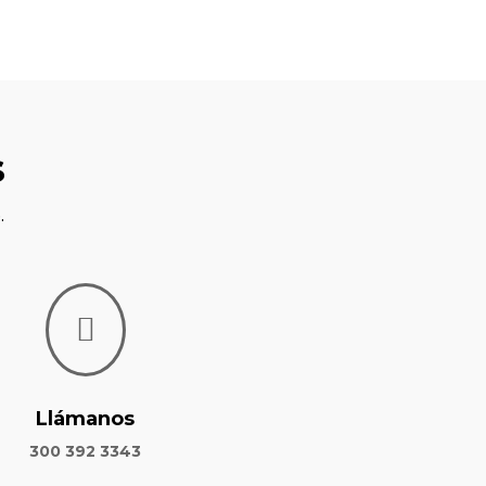
s
.

Llámanos
300 392 3343