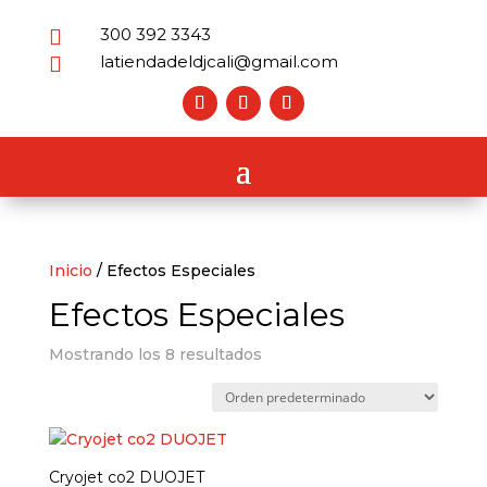
300 392 3343

latiendadeldjcali@gmail.com

Inicio
/ Efectos Especiales
Efectos Especiales
Mostrando los 8 resultados
Cryojet co2 DUOJET